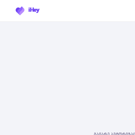
iHey
გაიარე ავტორიზაც