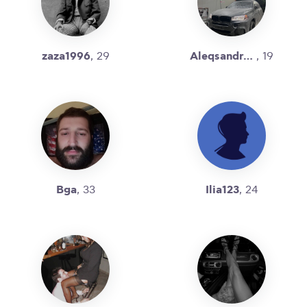
zaza1996
Aleqsandreee
, 29
, 19
Bga
Ilia123
, 33
, 24