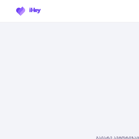
iHey
გაიარე ავტორიზაცი