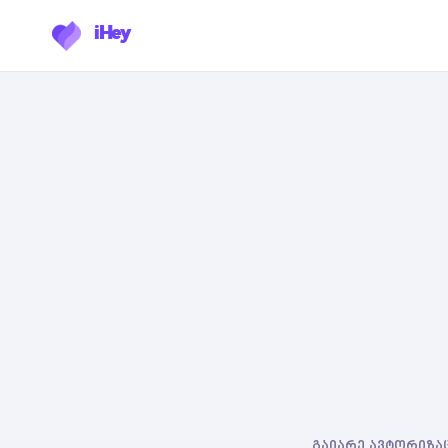
iHey
გაიარე ავტორიზაც