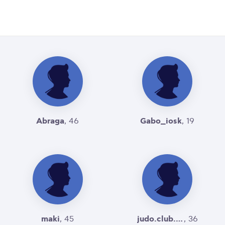
Abraga
Gabo_iosk
, 46
, 19
maki
judo.club.basharuli@gmail.com
, 45
, 36