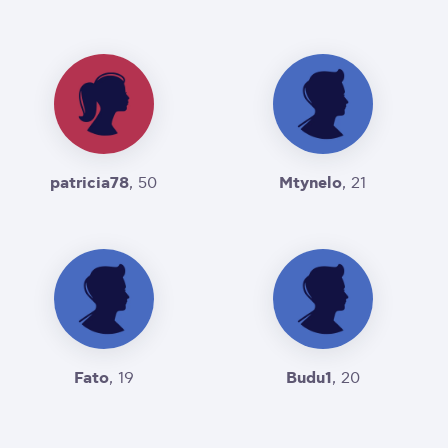
patricia78
Mtynelo
, 50
, 21
Fato
Budu1
, 19
, 20