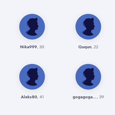
Nika999
Ququn
, 30
, 22
Aleks80
gogagoga123
, 41
, 39