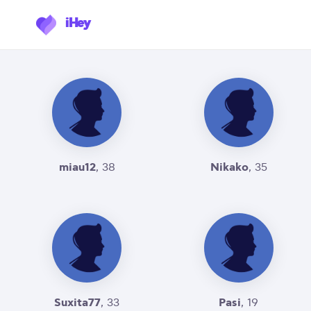
iHey
miau12
Nikako
, 38
, 35
Suxita77
Pasi
, 33
, 19