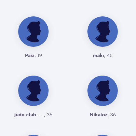
Pasi
maki
, 19
, 45
judo.club.basharuli@gmail.com
Nikaloz
, 36
, 36