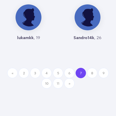
lukamkk
Sandro14k
, 19
, 26
«
2
3
4
5
6
7
8
9
10
11
»