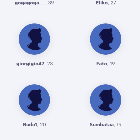
gogagoga123
Eliko
, 39
, 27
giorgigio47
Fato
, 23
, 19
Budu1
Sumbataa
, 20
, 19