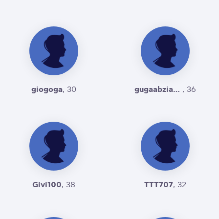
giogoga
gugaabzianidze
, 30
, 36
Givi100
TTT707
, 38
, 32