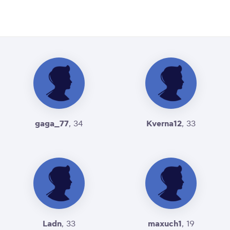
gaga_77
Kverna12
, 34
, 33
Ladn
maxuch1
, 33
, 19