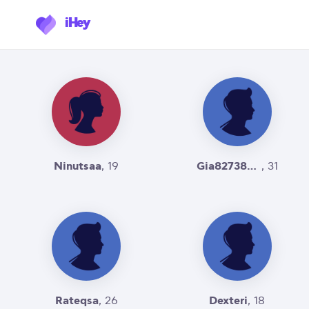
iHey
Ninutsaa
Gia8273828383
, 19
, 31
Rateqsa
Dexteri
, 26
, 18