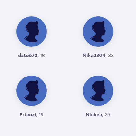
dato673
Nika2304
, 18
, 33
Ertaozi
Nickea
, 19
, 25